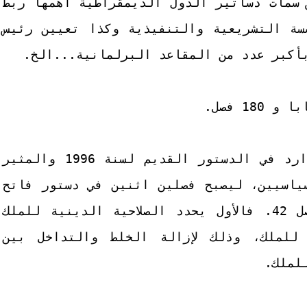
 سمات دساتير الدول الديمقراطية أهمها ربط
سة التشريعية والتنفيذية وكذا تعيين رئيس
أكبر عدد من المقاعد البرلمانية...الخ.
6- تم تقسيم الفصل 19 السابق الوارد في الدستور القديم لسنة 1996 والمثير
ياسيين، ليصبح فصلين اثنين في دستور فاتح
يوليوز 2011 وهما الفصل 41 والفصل 42. فالأول يحدد الصلاحية الدينية للملك
 للملك، وذلك لإزالة الخلط والتداخل بين
لملك.