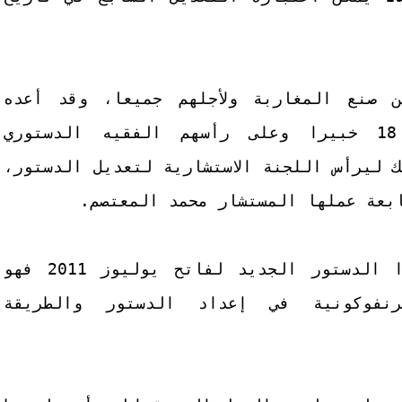
 صنع المغاربة ولأجلهم جميعا، وقد أعده
قانونيين وخبراء مغاربة عددهم 18 خبيرا وعلى رأسهم الفقيه الدستوري
 ليرأس اللجنة الاستشارية لتعديل الدستور،
بعة عملها المستشار محمد المعتصم.
3- وبالنظر إلى منهجية إعداد هذا الدستور الجديد لفاتح يوليوز 2011 فهو
نفوكونية في إعداد الدستور والطريقة