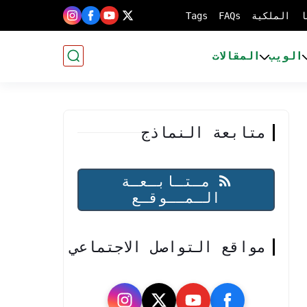
ا
الملكية
FAQs
Tags
الويب
المقالات
متابعة النماذج
مـتـابـعـة
الـمــوقـع
مواقع التواصل الاجتماعي