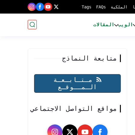
ا
الملكية
FAQs
Tags
الويب
المقالات
متابعة النماذج
مـتـابـعـة
الـمــوقـع
مواقع التواصل الاجتماعي