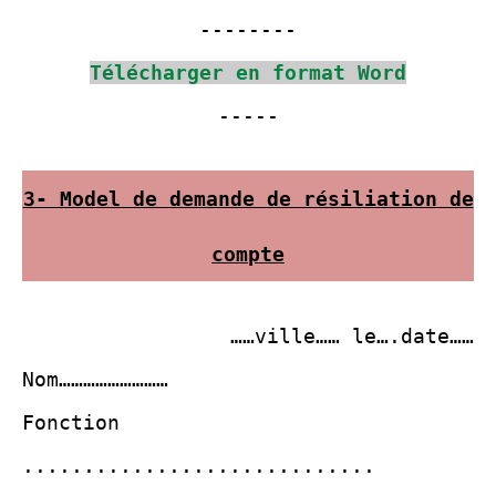
---
-----
Télécharger en format Word
-----
3- Model de demande de résiliation de
compte
……ville…… le….date……
Nom………………………
Fonction
.............................