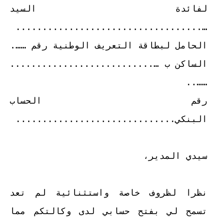
لفائدة السيد
…...................................
الحامل لبطاقة التعريف الوطنية رقم …….
الساكن ب …...........................
……..
رقم الحساب
البنكي..............................
سيدي المدير،
نظرا لظروف خاصة واستثنائية لم تعد
تسمح لي بفتح حسابي لدى وكالتكم مما