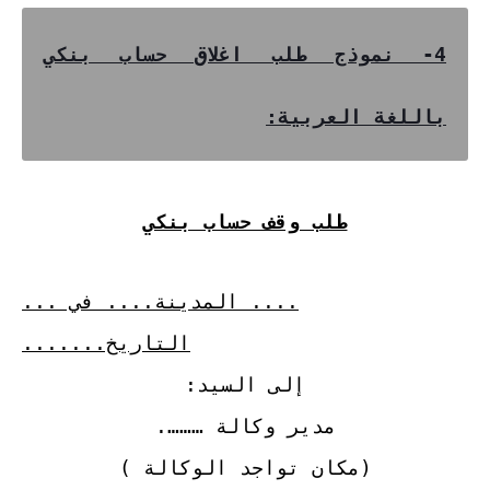
4- نموذج طلب اغلاق حساب بنكي
باللغة العربية:
طلب وقف حساب بنكي
.... المدينة.... في ...
التاريخ.......
إلى السيد:
مدير وكالة ……….
(مكان تواجد الوكالة )