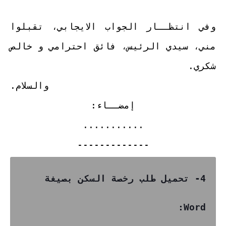
وفي انتظــار الجواب الايجابي، تقبلوا
مني، سيدي الرئيس، فائق احترامي و خالص
شكري.
والسلام.
إمضــاء:
...........
-------------
4- تحميل طلب رخصة السكن بصيغة
Word: